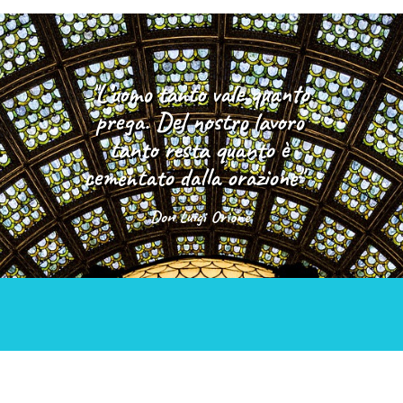
"L’uomo tanto vale quanto
prega. Del nostro lavoro
tanto resta quanto è
cementato dalla orazione"
Don Luigi Orione